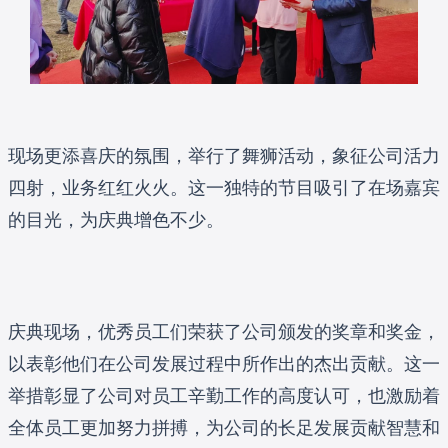
现场更添喜庆的氛围，举行了舞狮活动，象征公司活力
四射，业务红红火火。这一独特的节目吸引了在场嘉宾
的目光，为庆典增色不少。
庆典现场，优秀员工们荣获了公司颁发的奖章和奖金，
以表彰他们在公司发展过程中所作出的杰出贡献。这一
举措彰显了公司对员工辛勤工作的高度认可，也激励着
全体员工更加努力拼搏，为公司的长足发展贡献智慧和