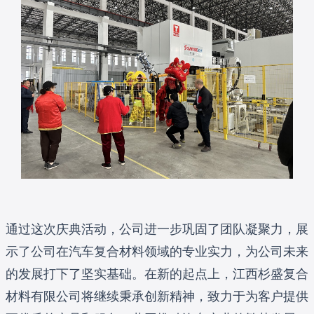
通过这次庆典活动，公司进一步巩固了团队凝聚力，展
示了公司在汽车复合材料领域的专业实力，为公司未来
的发展打下了坚实基础。在新的起点上，江西杉盛复合
材料有限公司将继续秉承创新精神，致力于为客户提供