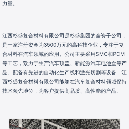
力量。
江西杉盛复合材料有限公司是杉盛集团的全资子公司，
是一家注册资金为
3500
万元的高科技企业，专注于复
合材料在汽车领域的应用。公司主要采用
SMC
和
PCM
等工艺，致力于生产汽车顶盖、新能源汽车电池盒等产
品。配备有先进的自动化生产线和激光切割等设备，江
西杉盛复合材料有限公司能够在汽车复合材料领域保持
技术领先地位，为客户提供高品质、高性能的产品。