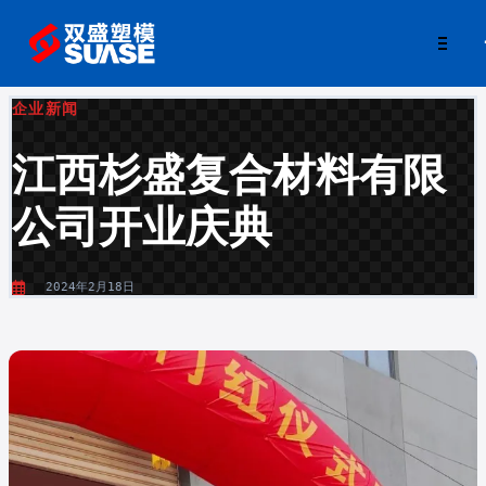
企业新闻
江西杉盛复合材料有限
公司开业庆典
2024年2月18日