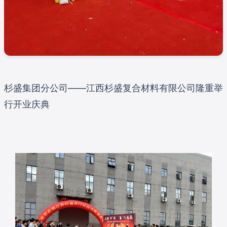
杉盛集团分公司——江西杉盛复合材料有限公司隆重举
行开业庆典