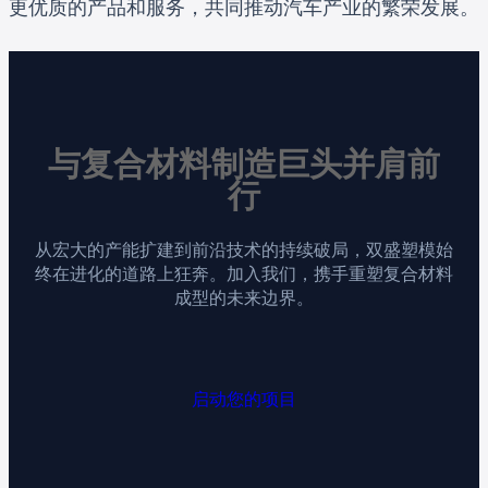
更优质的产品和服务，共同推动汽车产业的繁荣发展。
与复合材料制造巨头并肩前
行
从宏大的产能扩建到前沿技术的持续破局，双盛塑模始
终在进化的道路上狂奔。加入我们，携手重塑复合材料
成型的未来边界。
启动您的项目