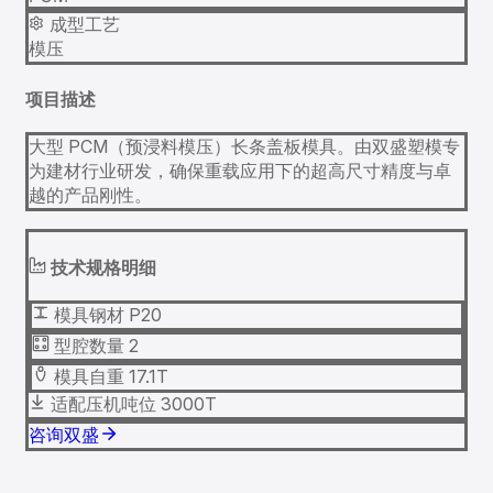
成型工艺
模压
项目描述
大型 PCM（预浸料模压）长条盖板模具。由双盛塑模专
为建材行业研发，确保重载应用下的超高尺寸精度与卓
越的产品刚性。
技术规格明细
模具钢材
P20
型腔数量
2
模具自重
17.1T
适配压机吨位
3000T
咨询双盛