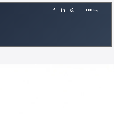
EN
/ Eng
facebook
linkedin
whatsapp