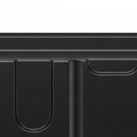
压模具
与仿真