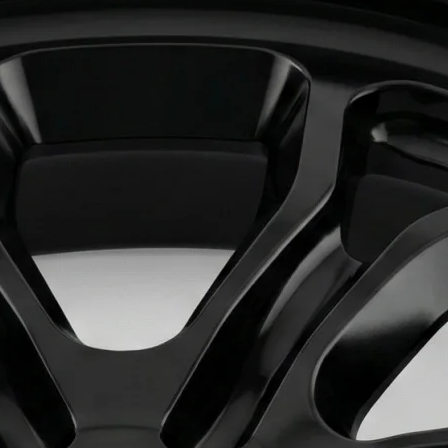
压模具
与仿真