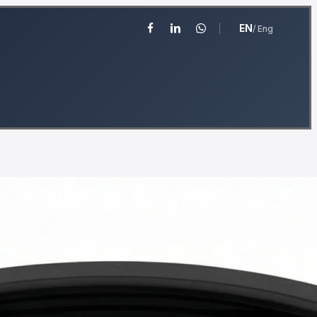
EN
/ Eng
facebook
linkedin
whatsapp