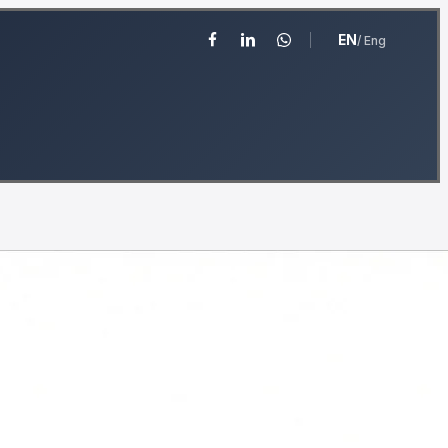
EN
/ Eng
facebook
linkedin
whatsapp