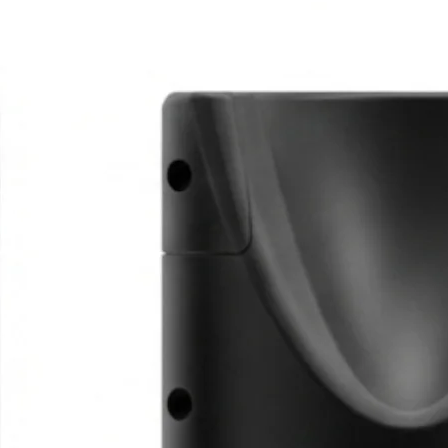
压模具
与仿真