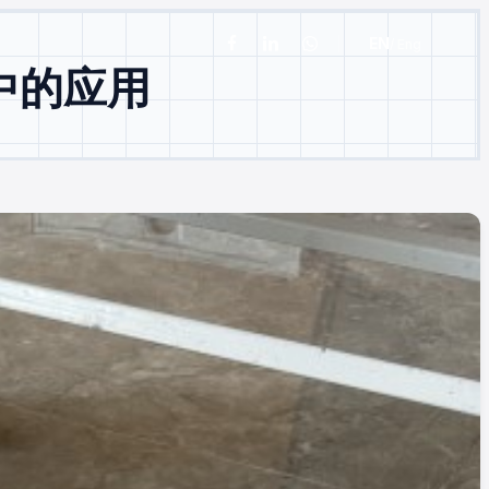
EN
/ Eng
facebook
linkedin
whatsapp
中的应用