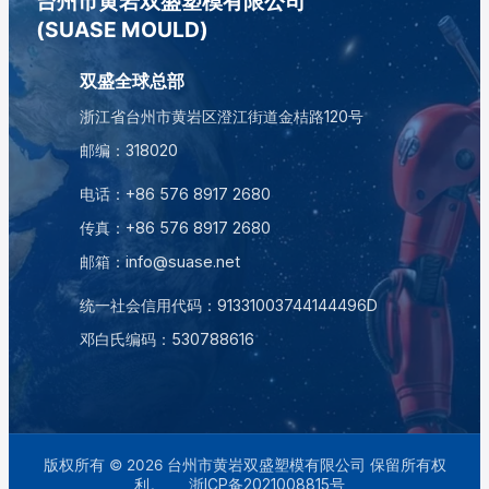
台州市黄岩双盛塑模有限公司
(SUASE MOULD)
双盛全球总部
浙江省台州市黄岩区澄江街道金桔路120号
邮编：318020
电话：
+86 576 8917 2680
传真：+86 576 8917 2680
邮箱：
info@suase.net
统一社会信用代码：91331003744144496D
邓白氏编码：
530788616
版权所有 © 2026 台州市黄岩双盛塑模有限公司 保留所有权
利。
浙ICP备2021008815号