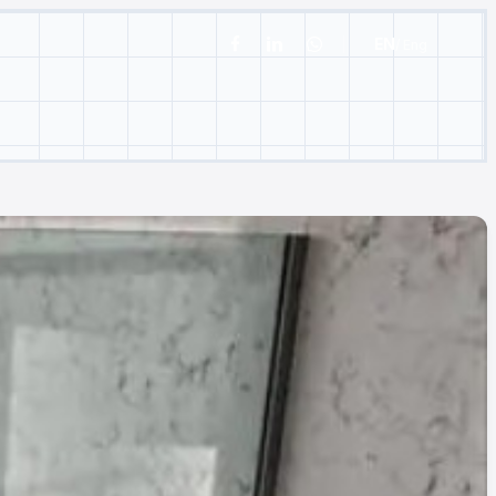
EN
/ Eng
facebook
linkedin
whatsapp