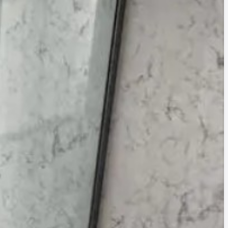
压模具
与仿真