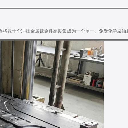
使得将数十个冲压金属钣金件高度集成为一个单一、免受化学腐蚀
企业文化
热固性模
模流分析
企业新闻