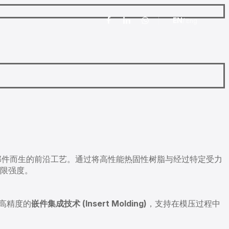
EN
/ Eng
facebook
linkedin
whatsapp
部件而生的前沿工艺。通过将高性能热固性树脂与经过特定受力
极限强度。
盖高精度的
嵌件集成技术 (Insert Molding)
，支持在模压过程中