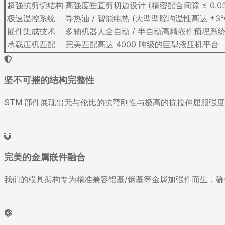
超强抗剪切结构
高强度垂直剪切边设计 (精密配合间隙 ≤ 0.05
极速温控系统
导热油 / 智能电热 (大型型腔均温性高达 ±3°
嵌件集成技术
多轴机器人全自动 / 半自动高精嵌件预埋系
承载压机匹配
完美匹配高达 4000 吨级的巨型液压机平台
坚不可摧的结构完整性
STM 部件展现出无与伦比的抗弯刚性与极高的抗拉伸屈服强度，
完美的金属嵌件融合
我们的模具架构专为精准兼容铝基/钢基等金属加强件而生，