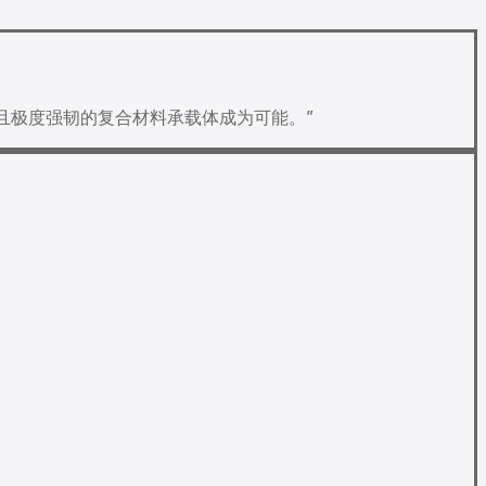
且极度强韧的复合材料承载体成为可能。”
压模具
与仿真