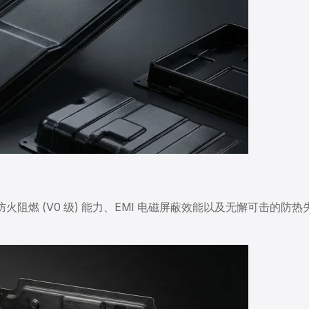
火阻燃 (V0 级) 能力、EMI 电磁屏蔽效能以及无懈可击的防